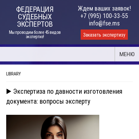
Skip
Ждем ваших заявок!
ФЕДЕРАЦИЯ
to
+7 (995) 100-33-55
СУДЕБНЫХ
content
info@fse.ms
ЭКСПЕРТОВ
Мы проводим более 45 видов
Заказать экспертизу
экспертиз!
МЕНЮ
LIBRARY
▶️ Экспертиза по давности изготовления
документа: вопросы эксперту