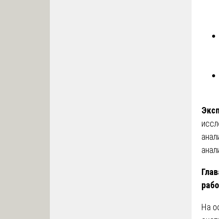
Экс
иссл
анал
анал
Глав
рабо
На о