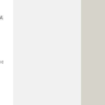
l,
 с