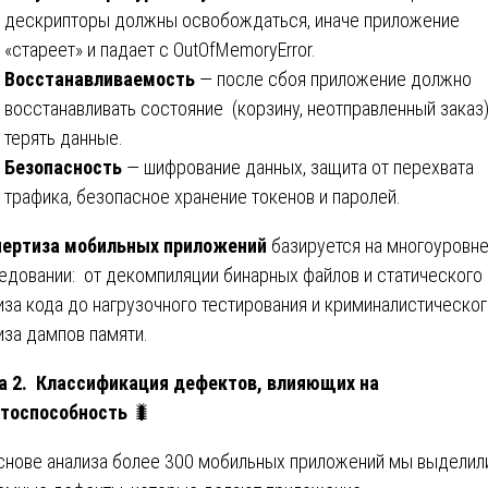
дескрипторы должны освобождаться, иначе приложение
«стареет» и падает с OutOfMemoryError.
Восстанавливаемость
— после сбоя приложение должно
восстанавливать состояние (корзину, неотправленный заказ)
терять данные.
Безопасность
— шифрование данных, защита от перехвата
трафика, безопасное хранение токенов и паролей.
пертиза мобильных приложений
базируется на многоуровн
едовании: от декомпиляции бинарных файлов и статического
иза кода до нагрузочного тестирования и криминалистическо
иза дампов памяти.
а 2. Классификация дефектов, влияющих на
тоспособность
🐛
снове анализа более 300 мобильных приложений мы выделил