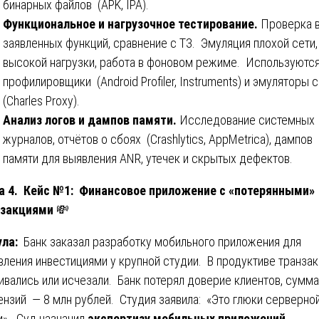
бинарных файлов (APK, IPA).
Функциональное и нагрузочное тестирование.
Проверка 
заявленных функций, сравнение с ТЗ. Эмуляция плохой сети,
высокой нагрузки, работа в фоновом режиме. Используютс
профилировщики (Android Profiler, Instruments) и эмуляторы 
(Charles Proxy).
Анализ логов и дампов памяти.
Исследование системных
журналов, отчётов о сбоях (Crashlytics, AppMetrica), дампов
памяти для выявления ANR, утечек и скрытых дефектов.
а 4. Кейс №1: Финансовое приложение с «потерянными»
нзакциями
💸
ула:
Банк заказал разработку мобильного приложения для
вления инвестициями у крупной студии. В продуктиве транза
ивались или исчезали. Банк потерял доверие клиентов, сумма
ензий — 8 млн рублей. Студия заявила: «Это глюки серверно
и». Суд назначил
экспертизу мобильных приложений
.