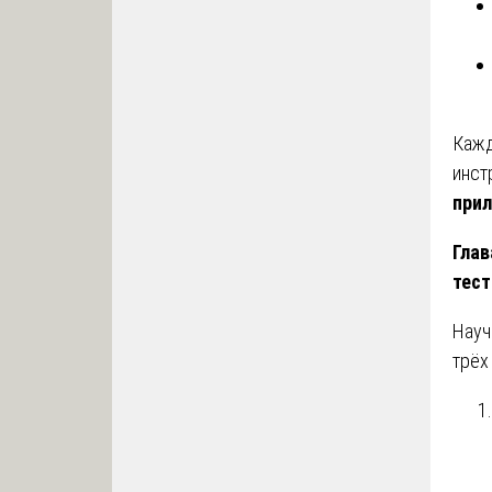
Кажд
инст
при
Глав
тест
Науч
трёх 