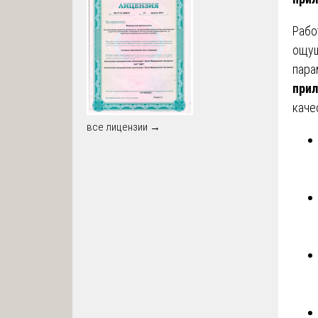
Рабо
ощущ
пара
при
каче
все лицензии →