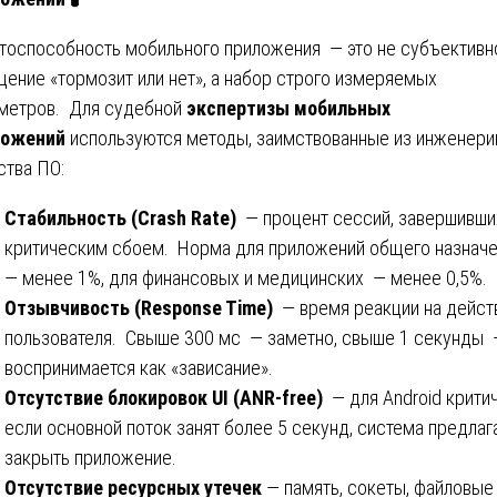
тоспособность мобильного приложения — это не субъективн
ение «тормозит или нет», а набор строго измеряемых
метров. Для судебной
экспертизы мобильных
ложений
используются методы, заимствованные из инженери
ства ПО:
Стабильность (Crash Rate)
— процент сессий, завершивши
критическим сбоем. Норма для приложений общего назнач
— менее 1%, для финансовых и медицинских — менее 0,5%.
Отзывчивость (Response Time)
— время реакции на дейст
пользователя. Свыше 300 мс — заметно, свыше 1 секунды 
воспринимается как «зависание».
Отсутствие блокировок UI (ANR-free)
— для Android крити
если основной поток занят более 5 секунд, система предлаг
закрыть приложение.
Отсутствие ресурсных утечек
— память, сокеты, файловые