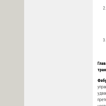
Глав
тра
Фаб
упра
удва
прет
част