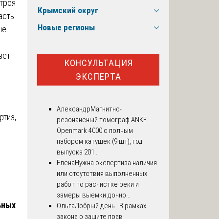
строя
Крымский округ
асть
Новые регионы
ые
твет
КОНСУЛЬТАЦИЯ
ЭКСПЕРТА
Александр
Магнитно-
ртиз,
резонансный томограф ANKE
Openmark 4000 с полным
набором катушек (9 шт), год
выпуска 201...
Елена
Нужна экспертиза наличия
или отсутствия выполненных
работ по расчистке реки и
замеры выемки донно...
ьных
Ольга
Добрый день. В рамках
закона о защите прав