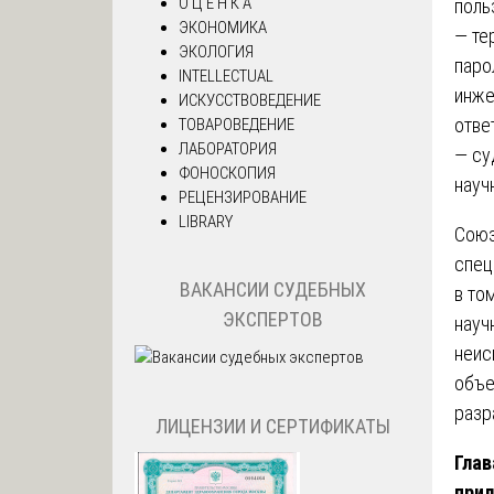
О Ц Е Н К А
поль
ЭКОНОМИКА
— те
ЭКОЛОГИЯ
паро
INTELLECTUAL
инже
ИСКУССТВОВЕДЕНИЕ
отве
ТОВАРОВЕДЕНИЕ
ЛАБОРАТОРИЯ
— су
ФОНОСКОПИЯ
науч
РЕЦЕНЗИРОВАНИЕ
LIBRARY
Союз
спец
ВАКАНСИИ СУДЕБНЫХ
в то
ЭКСПЕРТОВ
науч
неис
объе
разр
ЛИЦЕНЗИИ И СЕРТИФИКАТЫ
Глав
при