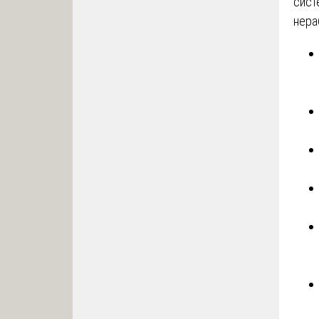
сист
нера