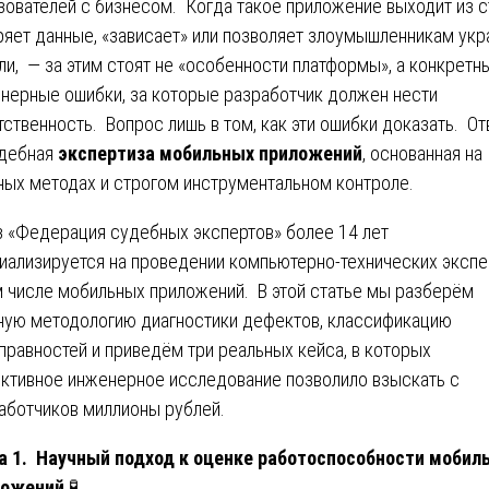
зователей с бизнесом. Когда такое приложение выходит из 
ряет данные, «зависает» или позволяет злоумышленникам укр
ли, — за этим стоят не «особенности платформы», а конкретн
нерные ошибки, за которые разработчик должен нести
тственность. Вопрос лишь в том, как эти ошибки доказать. О
дебная
экспертиза мобильных приложений
, основанная на
ных методах и строгом инструментальном контроле.
 «Федерация судебных экспертов» более 14 лет
иализируется на проведении компьютерно-технических экспе
м числе мобильных приложений. В этой статье мы разберём
ную методологию диагностики дефектов, классификацию
правностей и приведём три реальных кейса, в которых
ктивное инженерное исследование позволило взыскать с
аботчиков миллионы рублей.
а 1. Научный подход к оценке работоспособности мобил
ложений
🧪