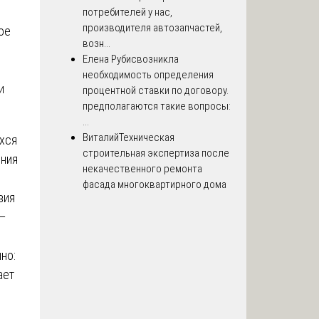
потребителей у нас,
производителя автозапчастей,
ое
возн...
Елена Рубис
возникла
необходимость определения
и
процентной ставки по договору.
предполагаются такие вопросы:
...
Виталий
Техническая
хся
строительная экспертиза после
ения
некачественного ремонта
фасада многоквартирного дома
вия
—
чно:
ает