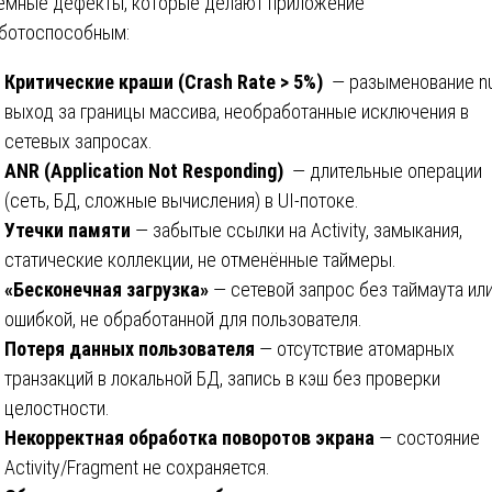
емные дефекты, которые делают приложение
ботоспособным:
Критические краши (Crash Rate > 5%)
— разыменование nul
выход за границы массива, необработанные исключения в
сетевых запросах.
ANR (Application Not Responding)
— длительные операции
(сеть, БД, сложные вычисления) в UI-потоке.
Утечки памяти
— забытые ссылки на Activity, замыкания,
статические коллекции, не отменённые таймеры.
«Бесконечная загрузка»
— сетевой запрос без таймаута или
ошибкой, не обработанной для пользователя.
Потеря данных пользователя
— отсутствие атомарных
транзакций в локальной БД, запись в кэш без проверки
целостности.
Некорректная обработка поворотов экрана
— состояние
Activity/Fragment не сохраняется.