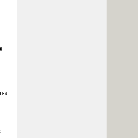
х
 на
я