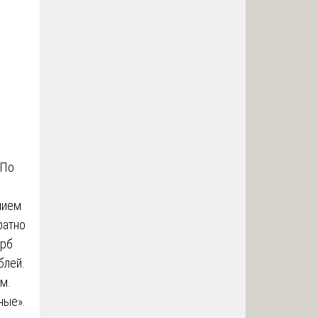
 По
нием
ратно
ерб
блей.
м.
ные».