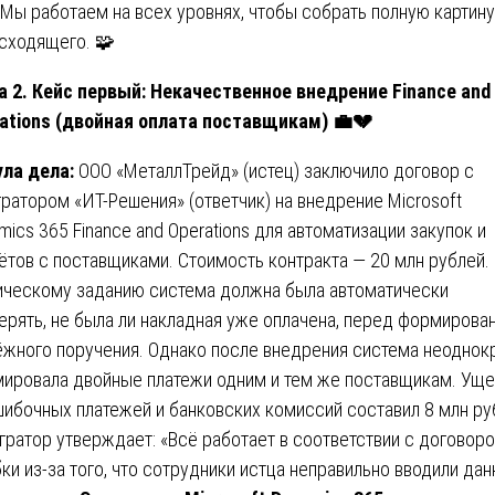
 Мы работаем на всех уровнях, чтобы собрать полную картину
сходящего. 🧩
а 2. Кейс первый: Некачественное внедрение Finance and
ations (двойная оплата поставщикам)
💼💔
ла дела:
ООО «МеталлТрейд» (истец) заключило договор с
гратором «ИТ-Решения» (ответчик) на внедрение Microsoft
mics 365 Finance and Operations для автоматизации закупок и
ётов с поставщиками. Стоимость контракта — 20 млн рублей.
ическому заданию система должна была автоматически
ерять, не была ли накладная уже оплачена, перед формирова
ёжного поручения. Однако после внедрения система неоднок
ировала двойные платежи одним и тем же поставщикам. Ущ
шибочных платежей и банковских комиссий составил 8 млн ру
гратор утверждает: «Всё работает в соответствии с договоро
ки из-за того, что сотрудники истца неправильно вводили дан