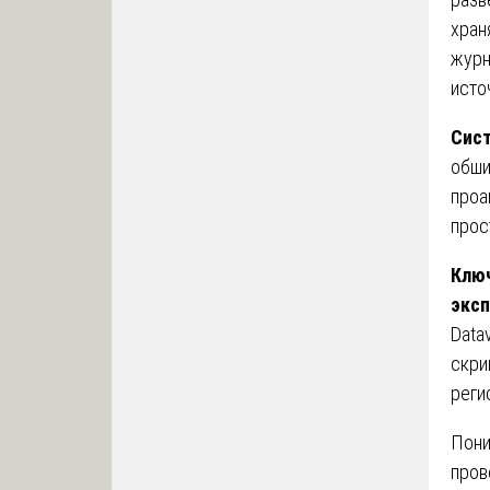
хран
журн
исто
Сис
обши
проа
прос
Ключ
экс
Data
скри
реги
Пони
пров