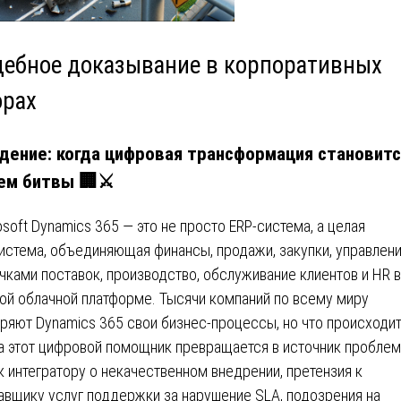
дебное доказывание в корпоративных
орах
дение: когда цифровая трансформация становитс
ем битвы
🏢⚔️
osoft Dynamics 365 — это не просто ERP-система, а целая
истема, объединяющая финансы, продажи, закупки, управлен
чками поставок, производство, обслуживание клиентов и HR в
ой облачной платформе. Тысячи компаний по всему миру
ряют Dynamics 365 свои бизнес-процессы, но что происходит
а этот цифровой помощник превращается в источник проблем
к интегратору о некачественном внедрении, претензия к
авщику услуг поддержки за нарушение SLA, подозрения на