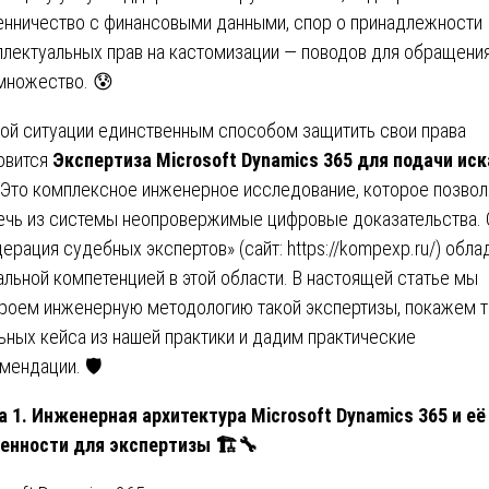
нничество с финансовыми данными, спор о принадлежности
ллектуальных прав на кастомизации — поводов для обращения
множество. 😰
кой ситуации единственным способом защитить свои права
овится
Экспертиза Microsoft Dynamics 365 для подачи иск
 Это комплексное инженерное исследование, которое позвол
ечь из системы неопровержимые цифровые доказательства.
ерация судебных экспертов» (сайт:
https://kompexp.ru/
) обла
альной компетенцией в этой области. В настоящей статье мы
роем инженерную методологию такой экспертизы, покажем т
ьных кейса из нашей практики и дадим практические
мендации. 🛡️
а 1. Инженерная архитектура Microsoft Dynamics 365 и её
енности для экспертизы
🏗
🔧