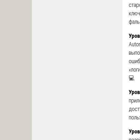
стар
ключ
фаль
Уров
Auto
выпо
ошиб
«лог
💻
Уров
прил
дост
поль
Уров
разв