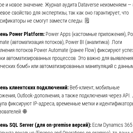
ое и новое значение. Журнал аудита Dataverse неизменяем — 
евое свойство для экспертизы, так как оно гарантирует, что
сификаторы не смогут замести следы. 🗒️
ень Power Platform:
Power Apps (кастомные приложения), P
mate (автоматизация потоков), Power BI (аналитика). Логи
лнения потоков Power Automate (ранее Flow) фиксируют успе
ки автоматизированных процессов. Это важно для выявления
ических бомб» или автоматизированных манипуляций с данны
ень клиентских подключений:
Веб-клиент, мобильные
ожения, Outlook-дополнения, а также подключения через API.
упа фиксируют IP-адреса, временные метки и идентификатор
зователей. 🌐
ень SQL Server (для on-premise версий):
Если Dynamics 365
ёрнута локально (Finance and Operations on-premise), то данны