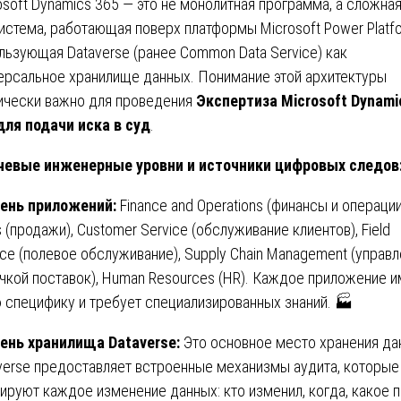
osoft Dynamics 365 — это не монолитная программа, а сложна
истема, работающая поверх платформы Microsoft Power Platf
льзующая Dataverse (ранее Common Data Service) как
ерсальное хранилище данных. Понимание этой архитектуры
ически важно для проведения
Экспертиза Microsoft Dynami
для подачи иска в суд
.
евые инженерные уровни и источники цифровых следов
ень приложений:
Finance and Operations (финансы и операции
s (продажи), Customer Service (обслуживание клиентов), Field
ice (полевое обслуживание), Supply Chain Management (управ
чкой поставок), Human Resources (HR). Каждое приложение 
 специфику и требует специализированных знаний. 🏭
ень хранилища Dataverse:
Это основное место хранения да
verse предоставляет встроенные механизмы аудита, которые
ируют каждое изменение данных: кто изменил, когда, какое п