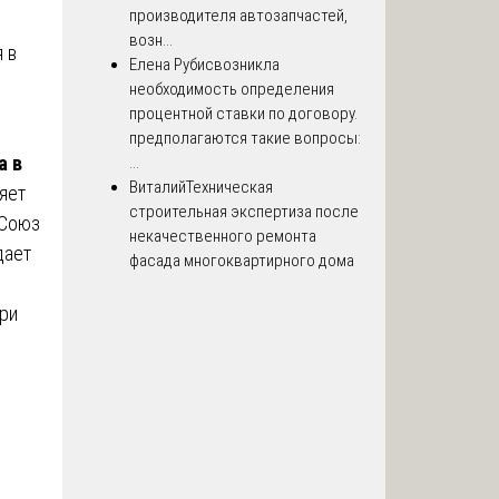
производителя автозапчастей,
возн...
 в
Елена Рубис
возникла
необходимость определения
процентной ставки по договору.
предполагаются такие вопросы:
а в
...
Виталий
Техническая
яет
строительная экспертиза после
 Союз
некачественного ремонта
дает
фасада многоквартирного дома
ри