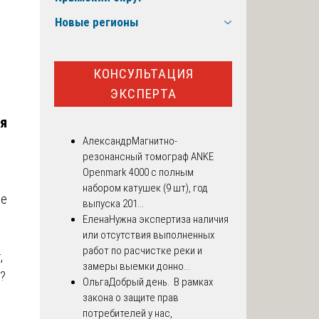
Новые регионы
КОНСУЛЬТАЦИЯ
ЭКСПЕРТА
я
Александр
Магнитно-
резонансный томограф ANKE
Openmark 4000 с полным
набором катушек (9 шт), год
ие
выпуска 201...
Елена
Нужна экспертиза наличия
или отсутствия выполненных
работ по расчистке реки и
,
замеры выемки донно...
?
Ольга
Добрый день. В рамках
закона о защите прав
потребителей у нас,