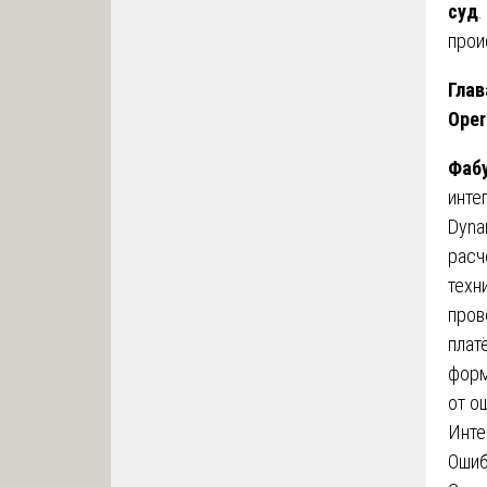
суд
.
прои
Глав
Oper
Фабу
инте
Dyna
расч
техн
пров
плат
форм
от о
Инте
Ошиб