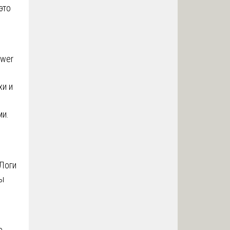
это
ower
хи и
ми.
 Логи
ы
е