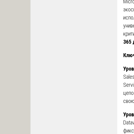
Micr
экос
испо
унив
крит
365 
Ключ
Уров
Sale
Serv
цепо
свою
Уров
Data
фикс