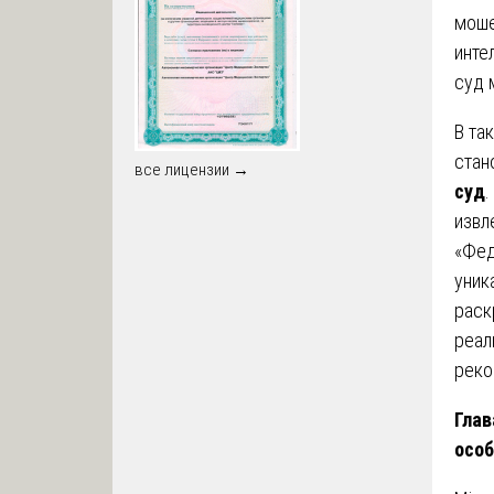
моше
инте
суд 
В та
стан
все лицензии →
суд
.
извл
«Фед
уник
раск
реал
реко
Глав
особ