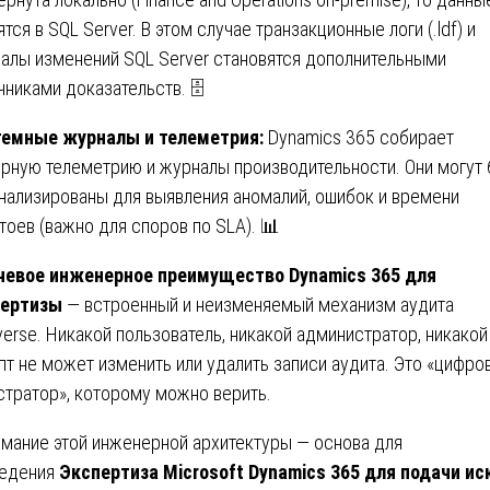
ятся в SQL Server. В этом случае транзакционные логи (.ldf) и
алы изменений SQL Server становятся дополнительными
чниками доказательств. 🗄️
темные журналы и телеметрия:
Dynamics 365 собирает
рную телеметрию и журналы производительности. Они могут 
нализированы для выявления аномалий, ошибок и времени
тоев (важно для споров по SLA). 📊
евое инженерное преимущество Dynamics 365 для
пертизы
— встроенный и неизменяемый механизм аудита
verse. Никакой пользователь, никакой администратор, никакой
пт не может изменить или удалить записи аудита. Это «цифро
стратор», которому можно верить.
мание этой инженерной архитектуры — основа для
едения
Экспертиза Microsoft Dynamics 365 для подачи ис