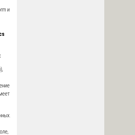
я
orm и
cs
:
),
ление
имеет
нных.
оле,