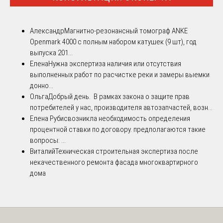
Александр
Магнитно-резонансный томограф ANKE
Openmark 4000 с полным набором катушек (9 шт), год
выпуска 201...
Елена
Нужна экспертиза наличия или отсутствия
выполненных работ по расчистке реки и замеры выемки
донно...
Ольга
Добрый день. В рамках закона о защите прав
потребителей у нас, производителя автозапчастей, возн...
Елена Рубис
возникла необходимость определения
процентной ставки по договору. предполагаются такие
вопросы: ...
Виталий
Техническая строительная экспертиза после
некачественного ремонта фасада многоквартирного
дома