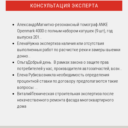
КОНСУЛЬТАЦИЯ ЭКСПЕРТА
Александр
Магнитно-резонансный томограф ANKE
Openmark 4000 с полным набором катушек (9 шт), год
выпуска 201...
Елена
Нужна экспертиза наличия или отсутствия
выполненных работ по расчистке реки и замеры выемки
донно...
Ольга
Добрый день. В рамках закона о защите прав
потребителей у нас, производителя автозапчастей, возн...
Елена Рубис
возникла необходимость определения
процентной ставки по договору. предполагаются такие
вопросы: ...
Виталий
Техническая строительная экспертиза после
некачественного ремонта фасада многоквартирного
дома