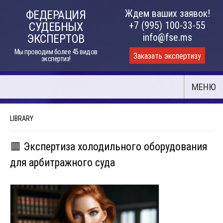
Skip
Ждем ваших заявок!
ФЕДЕРАЦИЯ
to
+7 (995) 100-33-55
СУДЕБНЫХ
content
info@fse.ms
ЭКСПЕРТОВ
Мы проводим более 45 видов
Заказать экспертизу
экспертиз!
МЕНЮ
LIBRARY
🟥 Экспертиза холодильного оборудования
для арбитражного суда