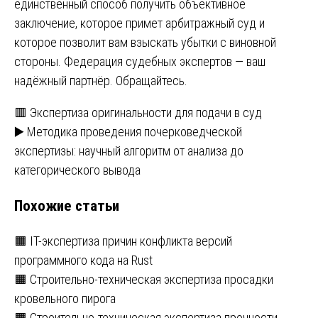
единственный способ получить объективное
заключение, которое примет арбитражный суд и
которое позволит вам взыскать убытки с виновной
стороны. Федерация судебных экспертов — ваш
надёжный партнёр. Обращайтесь.
Навигация
🟥 Экспертиза оригинальности для подачи в суд
▶️ Методика проведения почерковедческой
по
экспертизы: научный алгоритм от анализа до
записям
категорического вывода
Похожие статьи
🟧 IT-экспертиза причин конфликта версий
программного кода на Rust
🟧 Строительно-техническая экспертиза просадки
кровельного пирога
🟧 Строительно-техническая экспертиза прочности