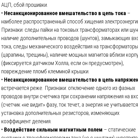
АЦП, сбой прошивки.
•
Несанкционированное вмешательство в цепь тока
–
наиболее распространенный способ хищения электроэнерги
Признаки: следы пайки на токовых трансформаторах или шун
наличие дополнительных проводов (шунтов), замыкающих вх
тока, следы механического воздействия на трансформатор
(царапины, трещины), наличие мощных магнитов вблизи корп
(фиксируется датчиком Холла, если он предусмотрен),
повреждение пломб клеммной крышки.
•
Несанкционированное вмешательство в цепь напряже
встречается реже. Признаки: отключение одного из фазных
проводов внутри счетчика при сохранении напряжения на вх
(счетчик «не видит» фазу, ток течет, а энергия не учитывается
установка дополнительных резисторов, изменяющих
коэффициент деления.
•
Воздействие сильным магнитным полем
– статические
счетчики с трансформаторами тока (не с шунтами) чувствит