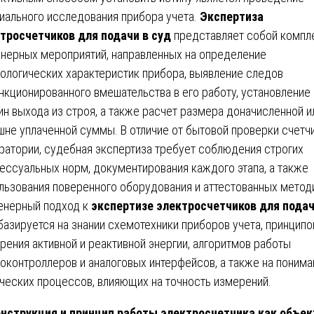
иального исследования прибора учета.
Экспертиза
тросчетчиков для подачи в суд
представляет собой компл
нерных мероприятий, направленных на определение
ологических характеристик прибора, выявление следов
нкционированного вмешательства в его работу, установление
ин выхода из строя, а также расчет размера доначисленной и
шне уплаченной суммы. В отличие от бытовой проверки счетчи
ратории, судебная экспертиза требует соблюдения строгих
ессуальных норм, документирования каждого этапа, а также
льзования поверенного оборудования и аттестованных метод
нерный подход к
экспертизе электросчетчиков для подач
азируется на знании схемотехники приборов учета, принципо
рения активной и реактивной энергии, алгоритмов работы
оконтроллеров и аналоговых интерфейсов, а также на понима
ческих процессов, влияющих на точность измерений.
нструкция и принцип работы электросчетчика как объек