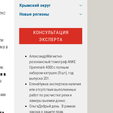
Крымский округ
екс
Новые регионы
КОНСУЛЬТАЦИЯ
ЭКСПЕРТА
ли
ка в
Александр
Магнитно-
резонансный томограф ANKE
ик.
Openmark 4000 с полным
набором катушек (9 шт), год
и в
выпуска 201...
в
Елена
Нужна экспертиза наличия
или отсутствия выполненных
нии
работ по расчистке реки и
замеры выемки донно...
Ольга
Добрый день. В рамках
закона о защите прав
та