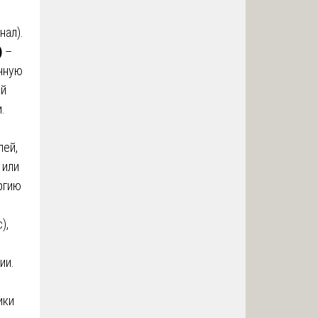
нал).
)
–
нную
ой
.
лей,
 или
ргию
),
ии.
ики