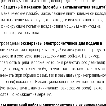
(обычно 3,3 вольта и 5 вольт) непосредственно из сети.
•
Защитный механизм (пломбы и антимагнитная защита
механические пломбы, закрывающие винты клеммной колод
винты крепления корпуса, а также датчики магнитного поля,
фиксирующие попытки воздействия мощным магнитом на
трансформаторы тока.
проведении
экспертизы электросчетчиков для подачи в
инженер должен проверить каждый из этих узлов на предмет
авности и соответствия заводским настройкам. Например,
правность в цепи напряжения (обрыв резистивного делителя)
едет к тому, что счетчик будет учитывать только ток, что мож
занижать (при обрыве фазы), так и завышать (при неправильно
ношении) показания. Несанкционированное вмешательство в 
 (установка шунта, намагничивание трансформаторов) также
ственно искажает измерения.
ды нарушений работы электросчетчика и их инженерны