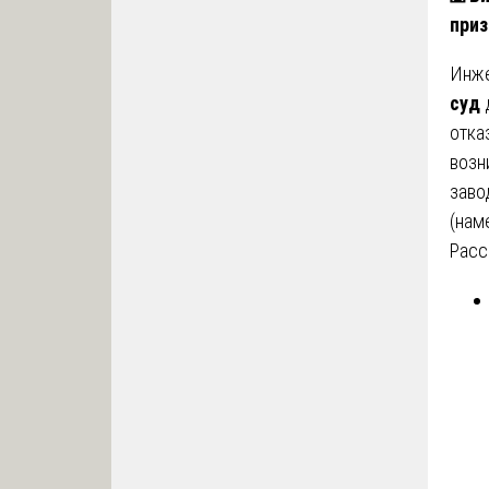
приз
Инж
суд
отка
возн
заво
(нам
Расс