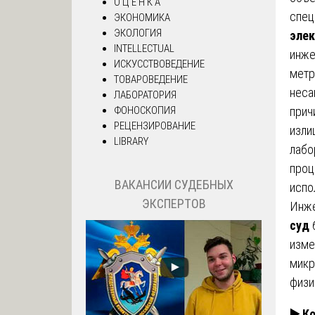
О Ц Е Н К А
спец
ЭКОНОМИКА
ЭКОЛОГИЯ
элек
INTELLECTUAL
инже
ИСКУССТВОВЕДЕНИЕ
метр
ТОВАРОВЕДЕНИЕ
неса
ЛАБОРАТОРИЯ
ФОНОСКОПИЯ
прич
РЕЦЕНЗИРОВАНИЕ
изли
LIBRARY
лабо
проц
ВАКАНСИИ СУДЕБНЫХ
испо
ЭКСПЕРТОВ
Инже
суд
б
изме
микр
физи
▶️
Ко