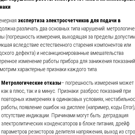
наки
енерная
экспертиза электросчетчиков для подачи в
должна различать два основных типа нарушений: метрологич
зы (погрешность измерения, выходящая за пределы допустим
икшая вследствие естественного старения компонентов или
дского дефекта) и несанкционированные вмешательства
еренное изменение работы прибора для занижения показаний
мотрим характерные признаки каждого типа.
Метрологические отказы
– погрешность измерения может
как в плюс, так и в минус. Признаки: разброс показаний при
повторных измерениях в одинаковых условиях, нестабильно
работы, появление ошибок на дисплее (например, коды Error)
отсутствие индикации. Причинами могут быть: деградация
электролитических конденсаторов в блоке питания, дрейф
параметров резисторов делителя напряжения, выход из стр