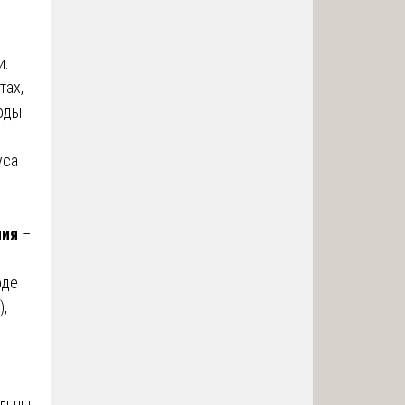
и.
тах,
оды
ы
уса
ния
–
оде
),
ельны