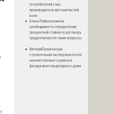
потребителей у нас,
производителя автозапчастей,
возн...
Елена Рубис
возникла
необходимость определения
процентной ставки по договору.
предполагаются такие вопросы:
...
Виталий
Техническая
строительная экспертиза после
х
некачественного ремонта
фасада многоквартирного дома
т