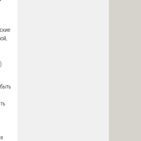
еские
ой,
).
 быть
сть
,
оя