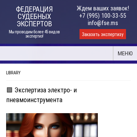
Skip
Ждем ваших заявок!
ФЕДЕРАЦИЯ
to
+7 (995) 100-33-55
СУДЕБНЫХ
content
info@fse.ms
ЭКСПЕРТОВ
Мы проводим более 45 видов
Заказать экспертизу
экспертиз!
МЕНЮ
LIBRARY
🟩 Экспертиза электро- и
пневмоинструмента