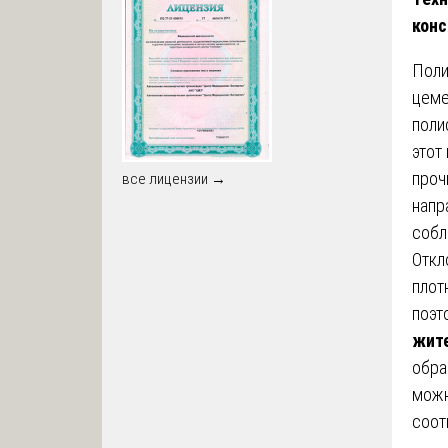
конс
Поли
цеме
поли
этот
проч
все лицензии →
напр
собл
Откл
плот
поэт
жит
обра
можн
соот