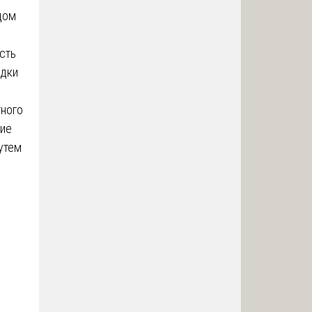
дом
сть
адки
тного
ние
утем