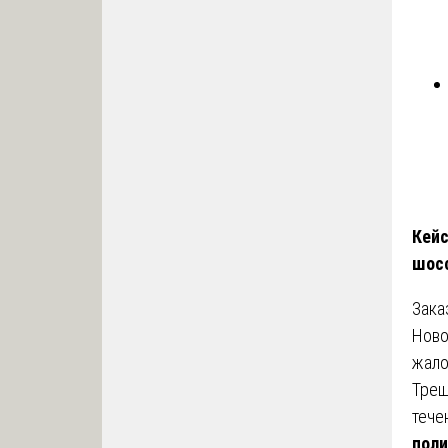
Кейс
шос
Зака
Ново
жало
Трещ
тече
поли