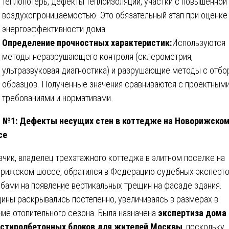
теплопотерь, дефекты теплоизоляции, участки с повышенной
воздухопроницаемостью. Это обязательный этап при оценке
энергоэффективности дома.
Определение прочностных характеристик:
Используются
методы неразрушающего контроля (склерометрия,
ультразвуковая диагностика) и разрушающие методы с отб
образцов. Полученные значения сравниваются с проектным
требованиями и нормативами.
 №1: Дефекты несущих стен в коттедже на Новорижско
се
зчик, владелец трехэтажного коттеджа в элитном поселке на
рижском шоссе, обратился в Федерацию судебных эксперто
бами на появление вертикальных трещин на фасаде здания.
ины раскрывались постепенно, увеличиваясь в размерах в
ние отопительного сезона. Была назначена
экспертиза дома 
стиролбетонных блоков для жителей Москвы
, поскольку