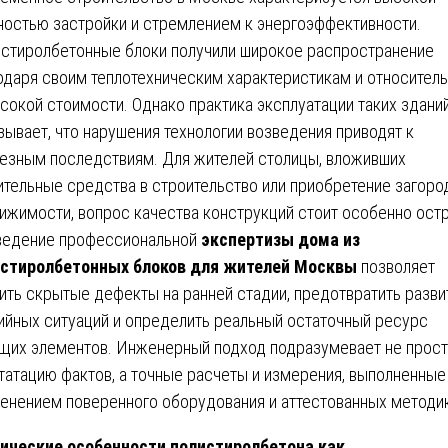
ностью застройки и стремлением к энергоэффективности.
стиролбетонные блоки получили широкое распространение
одаря своим теплотехническим характеристикам и относител
сокой стоимости. Однако практика эксплуатации таких здани
зывает, что нарушения технологии возведения приводят к
езным последствиям. Для жителей столицы, вложивших
ительные средства в строительство или приобретение загоро
ижимости, вопрос качества конструкций стоит особенно остр
едение профессиональной
экспертизы дома из
стиролбетонных блоков для жителей Москвы
позволяет
ить скрытые дефекты на ранней стадии, предотвратить разви
ийных ситуаций и определить реальный остаточный ресурс
щих элементов. Инженерный подход подразумевает не прос
татацию фактов, а точные расчеты и измерения, выполненные
енением поверенного оборудования и аттестованных методик
ические особенности полистиролбетона как