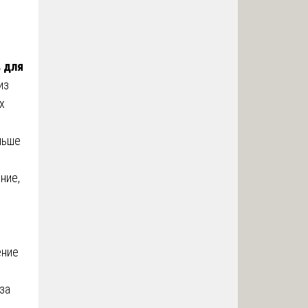
 для
из
х
ньше
ние,
ение
за