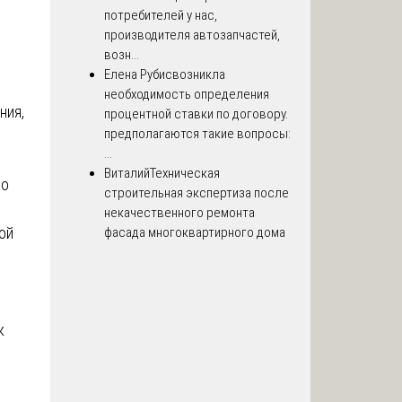
потребителей у нас,
производителя автозапчастей,
возн...
Елена Рубис
возникла
необходимость определения
ния,
процентной ставки по договору.
предполагаются такие вопросы:
...
Виталий
Техническая
но
строительная экспертиза после
некачественного ремонта
ой
фасада многоквартирного дома
к