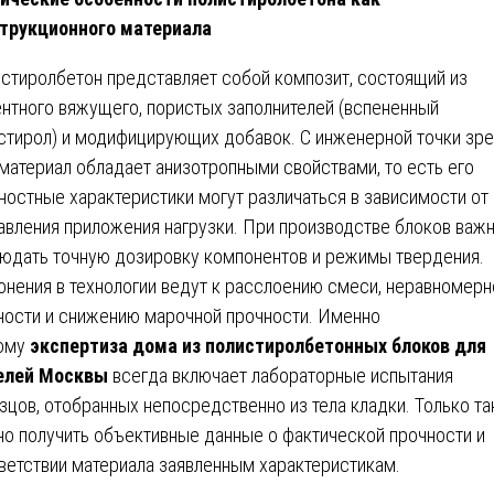
трукционного материала
стиролбетон представляет собой композит, состоящий из
нтного вяжущего, пористых заполнителей (вспененный
стирол) и модифицирующих добавок. С инженерной точки зре
 материал обладает анизотропными свойствами, то есть его
ностные характеристики могут различаться в зависимости от
авления приложения нагрузки. При производстве блоков важ
юдать точную дозировку компонентов и режимы твердения.
онения в технологии ведут к расслоению смеси, неравномерн
ности и снижению марочной прочности. Именно
ому
экспертиза дома из полистиролбетонных блоков для
елей Москвы
всегда включает лабораторные испытания
зцов, отобранных непосредственно из тела кладки. Только та
о получить объективные данные о фактической прочности и
ветствии материала заявленным характеристикам.