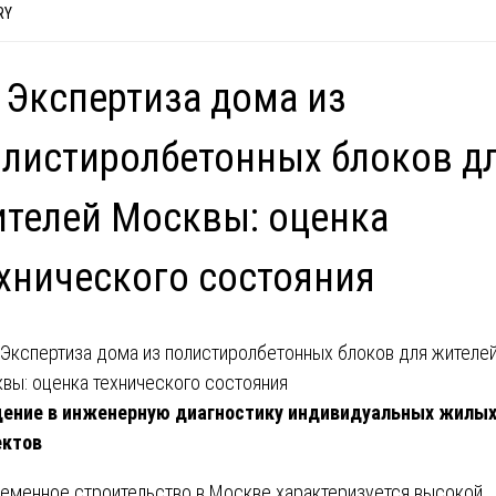
RY
 Экспертиза дома из
листиролбетонных блоков д
телей Москвы: оценка
хнического состояния
ение в инженерную диагностику индивидуальных жилы
ектов
еменное строительство в Москве характеризуется высокой