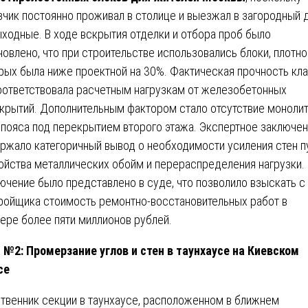
зчик постоянно проживал в столице и выезжал в загородный 
ыходные. В ходе вскрытия отделки и отбора проб было
новлено, что при строительстве использовались блоки, плотно
рых была ниже проектной на 30%. Фактическая прочность кл
оответствовала расчетным нагрузкам от железобетонных
крытий. Дополнительным фактором стало отсутствие моноли
пояса под перекрытием второго этажа. Экспертное заключе
ржало категоричный вывод о необходимости усиления стен п
ойства металлических обойм и перераспределения нагрузки.
ючение было представлено в суде, что позволило взыскать с
ройщика стоимость ремонтно-восстановительных работ в
ере более пяти миллионов рублей.
 №2: Промерзание углов и стен в таунхаусе на Киевском
се
твенник секции в таунхаусе, расположенном в ближнем