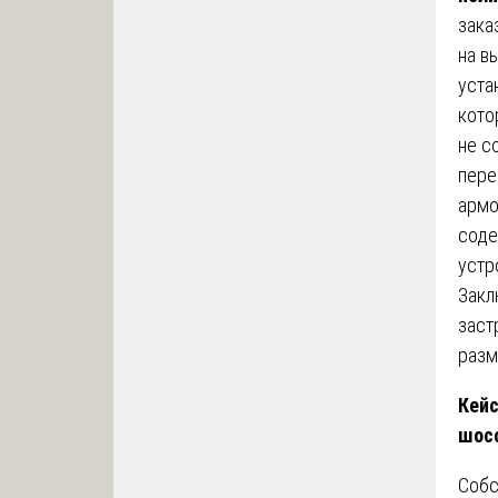
зака
на в
уста
кото
не с
пере
армо
соде
устр
Закл
заст
разм
Кейс
шос
Собс