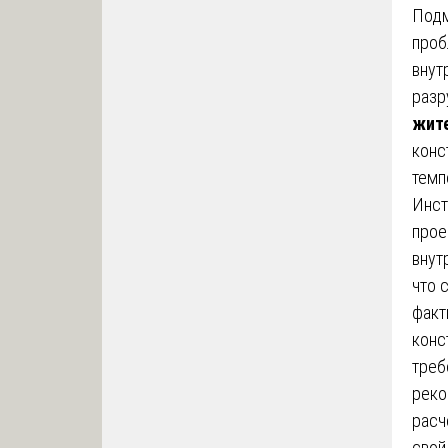
Подм
проб
внут
разр
жит
конс
темп
Инст
прое
внут
что 
факт
конс
треб
реко
расч
свой