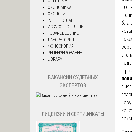
О Ц Е Н К А
плот
ЭКОНОМИКА
ЭКОЛОГИЯ
Поли
INTELLECTUAL
благ
ИСКУССТВОВЕДЕНИЕ
невы
ТОВАРОВЕДЕНИЕ
пока
ЛАБОРАТОРИЯ
ФОНОСКОПИЯ
серь
РЕЦЕНЗИРОВАНИЕ
знач
LIBRARY
недв
Пров
ВАКАНСИИ СУДЕБНЫХ
поли
ЭКСПЕРТОВ
выяв
авар
несу
конс
ЛИЦЕНЗИИ И СЕРТИФИКАТЫ
прим
Техн