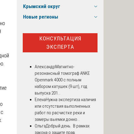
Крымский округ
Новые регионы
ьно
й
КОНСУЛЬТАЦИЯ
ЭКСПЕРТА
дной
о.
Александр
Магнитно-
резонансный томограф ANKE
Openmark 4000 с полным
набором катушек (9 шт), год
тие
выпуска 201...
Елена
Нужна экспертиза наличия
то
или отсутствия выполненных
 с
работ по расчистке реки и
замеры выемки донно...
.
Ольга
Добрый день. В рамках
закона о защите прав