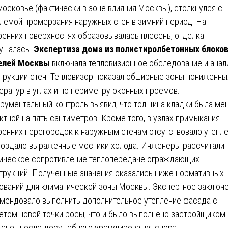
осковье (фактически в зоне влияния Москвы), столкнулся с
лемой промерзания наружных стен в зимний период. На
ренних поверхностях образовывалась плесень, отделка
ушалась.
Экспертиза дома из полистиролбетонных блоков
елей Москвы
включала тепловизионное обследование и анал
трукции стен. Тепловизор показал обширные зоны пониженны
ератур в углах и по периметру оконных проемов.
рументальный контроль выявил, что толщина кладки была ме
ктной на пять сантиметров. Кроме того, в узлах примыкания
ренних перегородок к наружным стенам отсутствовало утепле
создало выраженные мостики холода. Инженеры рассчитали
ическое сопротивление теплопередаче ограждающих
трукций. Полученные значения оказались ниже нормативных
ований для климатической зоны Москвы. Экспертное заключ
мендовало выполнить дополнительное утепление фасада с
етом новой точки росы, что и было выполнено застройщиком 
 счет после досудебного урегулирования спора.