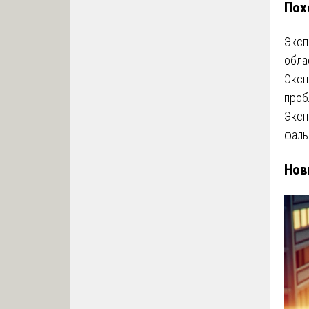
Пох
Эксп
обла
Эксп
про
Эксп
фальс
Нов