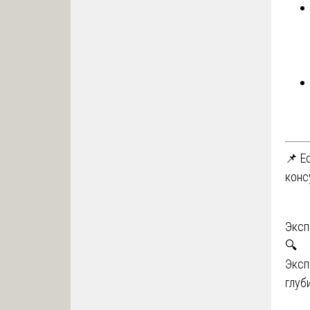
📌 Е
конс
На
Эксп
🔍
по
Эксп
за
глуб