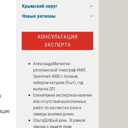
Крымский округ
Новые регионы
КОНСУЛЬТАЦИЯ
ЭКСПЕРТА
Александр
Магнитно-
резонансный томограф ANKE
Openmark 4000 с полным
набором катушек (9 шт), год
выпуска 201...
Елена
Нужна экспертиза наличия
у
или отсутствия выполненных
работ по расчистке реки и
жащие
замеры выемки донно...
Ольга
Добрый день. В рамках
закона о защите прав