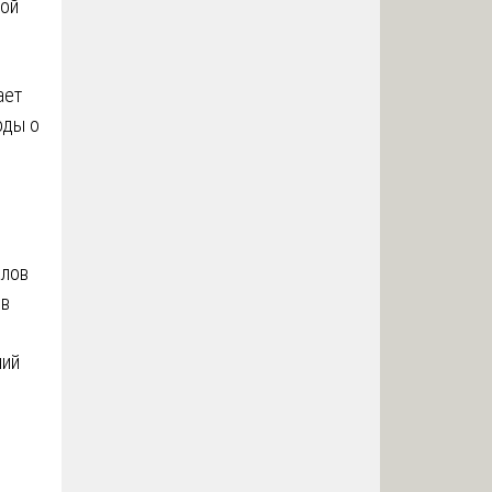
вой
ает
оды о
алов
ов
ний