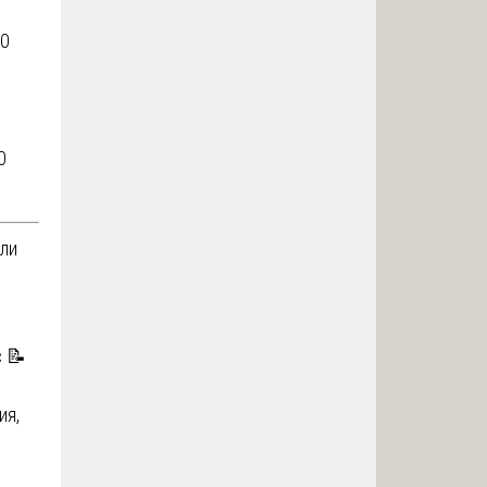
70
0
или
с 📝
ия,