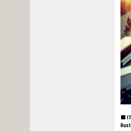
🟧 I
Rust