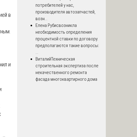
потребителей у нас,
производителя автозапчастей,
ией в
возн...
Елена Рубис
возникла
тным.
необходимость определения
процентной ставки по договору.
предполагаются такие вопросы:
...
Виталий
Техническая
нил и
строительная экспертиза после
некачественного ремонта
фасада многоквартирного дома
и
к
х