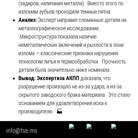
(задиров, налипания металла). Вместо этого по
изломам зубьев проходили темные пятна.
Анализ:
Эксперт направил сломанные детали на
металлографическое исследование.
Микроструктура показала наличие
неметаллических включений и рыхлости в зоне
излома — классические признаки нарушения
технологии литья и термообработки. Прочность
детали была значительно ниже номинала.
Вывод:
Экспертиза АКПП
доказала, что
разрушение произошло не из-за удара, а из-за
скрытого заводского брака материала. Это стало
основанием для удовлетворения иска к
производителю. 🏭
Глава 12. Практический кейс №5: Термическая
info@fse.ms
смерть из-за неисправности системы охлаждения