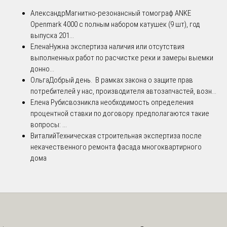
Александр
Магнитно-резонансный томограф ANKE
Openmark 4000 с полным набором катушек (9 шт), год
выпуска 201...
Елена
Нужна экспертиза наличия или отсутствия
выполненных работ по расчистке реки и замеры выемки
донно...
Ольга
Добрый день. В рамках закона о защите прав
потребителей у нас, производителя автозапчастей, возн...
Елена Рубис
возникла необходимость определения
процентной ставки по договору. предполагаются такие
вопросы: ...
Виталий
Техническая строительная экспертиза после
некачественного ремонта фасада многоквартирного
дома