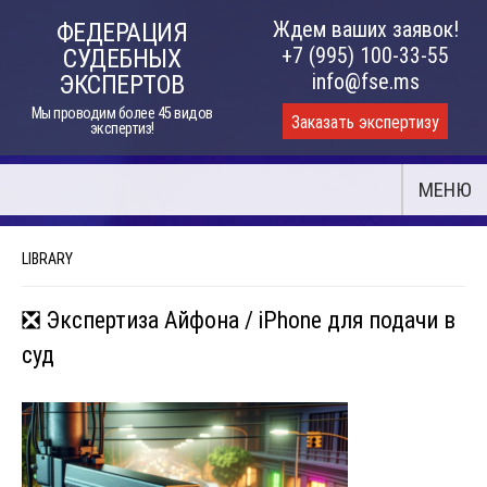
Skip
Ждем ваших заявок!
ФЕДЕРАЦИЯ
to
+7 (995) 100-33-55
СУДЕБНЫХ
content
info@fse.ms
ЭКСПЕРТОВ
Мы проводим более 45 видов
Заказать экспертизу
экспертиз!
МЕНЮ
LIBRARY
❎ Экспертиза Айфона / iPhone для подачи в
суд