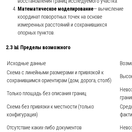
восстановления границ исследуемого участка.
Математическое моделирование
— вычисление
координат поворотных точек на основе
измеренных расстояний и сохранившихся
опорных пунктов.
2.3 📊 Пределы возможного
Исходные данные
Возмо
Схема с линейными размерами и привязкой к
Высо
сохранившимся ориентирам (дом, дорога, столб)
Нево
Только площадь без описания границ
гран
Схема без привязки к местности (только
Средн
конфигурация)
факти
Отсутствие каких-либо документов
Нево