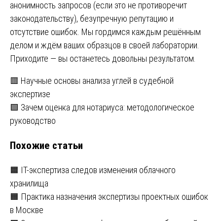
анонимность запросов (если это не противоречит
законодательству), безупречную репутацию и
отсутствие ошибок. Мы гордимся каждым решённым
делом и ждём ваших образцов в своей лаборатории.
Приходите — вы останетесь довольны результатом.
Навигация
🟥 Научные основы анализа углей в судебной
экспертизе
по
🟩 Зачем оценка для нотариуса: методологическое
записям
руководство
Похожие статьи
🟧 IT-экспертиза следов изменения облачного
хранилища
🟧 Практика назначения экспертизы проектных ошибок
в Москве