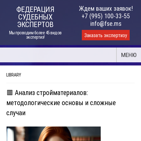
Skip
Ждем ваших заявок!
ФЕДЕРАЦИЯ
to
+7 (995) 100-33-55
СУДЕБНЫХ
content
info@fse.ms
ЭКСПЕРТОВ
Мы проводим более 45 видов
Заказать экспертизу
экспертиз!
МЕНЮ
LIBRARY
🟥 Анализ стройматериалов:
методологические основы и сложные
случаи